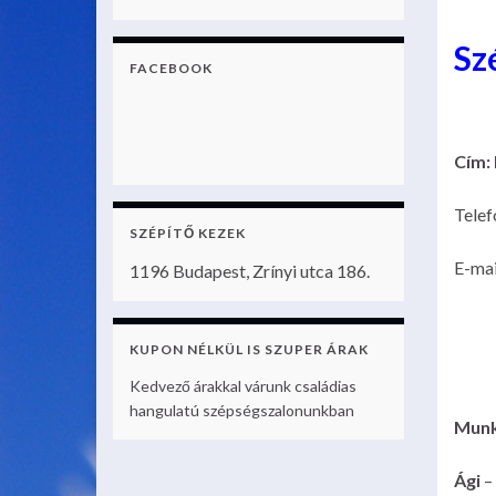
Sz
FACEBOOK
Cím: 
Telef
SZÉPÍTŐ KEZEK
E-mai
1196 Budapest, Zrínyi utca 186.
KUPON NÉLKÜL IS SZUPER ÁRAK
Kedvező árakkal várunk családias
hangulatú szépségszalonunkban
Munk
Ági
–