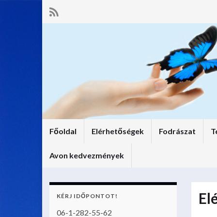
Főoldal
Elérhetőségek
Fodrászat
T
Avon kedvezmények
El
KÉRJ IDŐPONTOT!
06-1-282-55-62