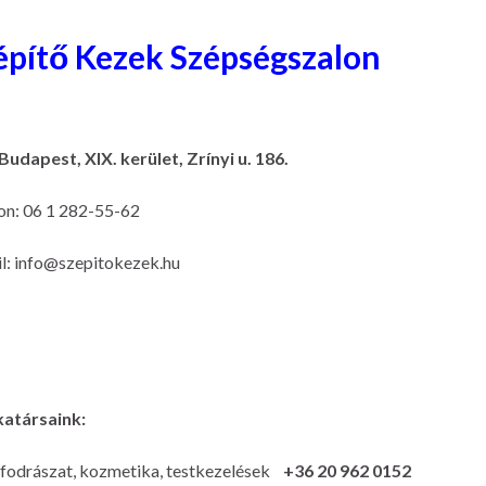
építő Kezek Szépségszalon
Budapest, XIX. kerület, Zrínyi u. 186.
on: 06 1 282-55-62
l: info@szepitokezek.hu
atársaink:
 fodrászat, kozmetika, testkezelések
+36 20 962 0152