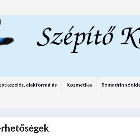
estkezelés, alakformálás
Kozmetika
Somadrin sóold
érhetőségek